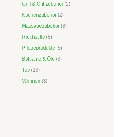
Grill & Grillzubehör
2
e
Küchenzubehör
2
Massagezubehör
8
Riechstifte
8
Pflegeprodukte
5
Balsame & Öle
3
Tee
13
Wohnen
3