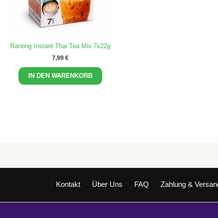
Ranong Instant Thai Tea Mix 7x22g
7,99
€
IN DEN WARENKORB
Kontakt
Über Uns
FAQ
Zahlung & Versan