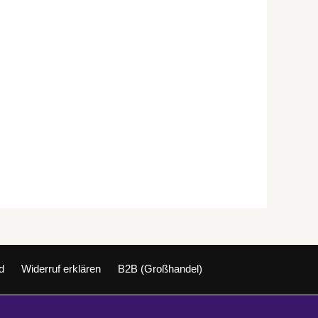
d
Widerruf erklären
B2B (Großhandel)