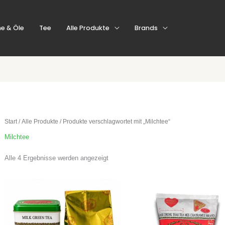
e & Öle
Tee
Alle Produkte
Brands
Start
/
Alle Produkte
/ Produkte verschlagwortet mit „Milchtee“
Milchtee
Alle 4 Ergebnisse werden angezeigt