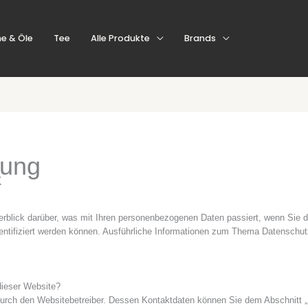
e & Öle
Tee
Alle Produkte
Brands
rung
k
erblick darüber, was mit Ihren personenbezogenen Daten passiert, wenn Si
identifiziert werden können. Ausführliche Informationen zum Thema Datensch
 dieser Website?
durch den Websitebetreiber. Dessen Kontaktdaten können Sie dem Abschnitt „Hi