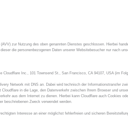
g (AVV) zur Nutzung des oben genannten Dienstes geschlossen. Hierbei hande
ss dieser die personenbezogenen Daten unserer Websitebesucher nur nach u
 die Cloudflare Inc., 101 Townsend St., San Francisco, CA 94107, USA (im Folg
 Delivery Network mit DNS an. Dabei wird technisch der Informationstransfer 
zt Cloudflare in die Lage, den Datenverkehr zwischen Ihrem Browser und unser
erkehr aus dem Internet zu dienen. Hierbei kann Cloudflare auch Cookies od
 hier beschriebenen Zweck verwendet werden.
chtigten Interesse an einer möglichst fehlerfreien und sicheren Bereitstellun