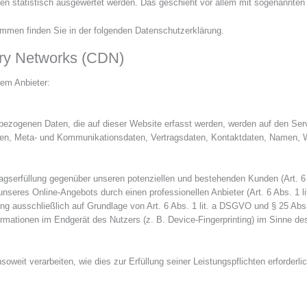
ten statistisch ausgewertet werden. Das geschieht vor allem mit sogenannt
rammen finden Sie in der folgenden Datenschutzerklärung.
ery Networks (CDN)
dem Anbieter:
bezogenen Daten, die auf dieser Website erfasst werden, werden auf den Serv
gen, Meta- und Kommunikationsdaten, Vertragsdaten, Kontaktdaten, Namen, We
agserfüllung gegenüber unseren potenziellen und bestehenden Kunden (Art. 6 
g unseres Online-Angebots durch einen professionellen Anbieter (Art. 6 Abs. 1
itung ausschließlich auf Grundlage von Art. 6 Abs. 1 lit. a DSGVO und § 25 Ab
rmationen im Endgerät des Nutzers (z. B. Device-Fingerprinting) im Sinne de
soweit verarbeiten, wie dies zur Erfüllung seiner Leistungspflichten erforder