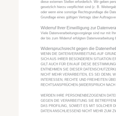
diese externen Stellen erforderlich. Wir geben pe
gesetzlich hierzu verpflichtet sind (z. B. Weiter
oder wenn eine sonstige Rechtsgrundlage die Dat
Grundlage eines gültigen Vertrags über Auftragsv
Widerruf Ihrer Einwilligung zur Datenver
Viele Datenverarbeitungsvorgänge sind nur mit Ihre
der bis zum Widerruf erfolgten Datenverarbeitung 
Widerspruchsrecht gegen die Datenerhe
WENN DIE DATENVERARBEITUNG AUF GRUNDLA
SICH AUS IHRER BESONDEREN SITUATION 
GILT AUCH FÜR EIN AUF DIESE BESTIMMUN
ENTNEHMEN SIE DIESER DATENSCHUTZERK
NICHT MEHR VERARBEITEN, ES SEI DENN, 
INTERESSEN, RECHTE UND FREIHEITEN ÜB
RECHTSANSPRÜCHEN (WIDERSPRUCH NACH AR
WERDEN IHRE PERSONENBEZOGENEN DATEN 
GEGEN DIE VERARBEITUNG SIE BETREFFEN
DAS PROFILING, SOWEIT ES MIT SOLCHER
DATEN ANSCHLIESSEND NICHT MEHR ZUM Z