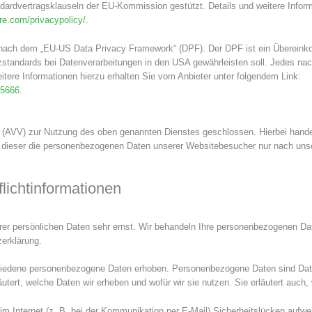
andardvertragsklauseln der EU-Kommission gestützt. Details und weitere Inf
are.com/privacypolicy/
.
ng nach dem „EU-US Data Privacy Framework“ (DPF). Der DPF ist ein Überei
standards bei Datenverarbeitungen in den USA gewährleisten soll. Jedes nac
tere Informationen hierzu erhalten Sie vom Anbieter unter folgendem Link:
/5666
.
g (AVV) zur Nutzung des oben genannten Dienstes geschlossen. Hierbei hande
ss dieser die personenbezogenen Daten unserer Websitebesucher nur nach u
icht­informationen
rer persönlichen Daten sehr ernst. Wir behandeln Ihre personenbezogenen Da
erklärung.
edene personenbezogene Daten erhoben. Personenbezogene Daten sind Daten,
äutert, welche Daten wir erheben und wofür wir sie nutzen. Sie erläutert auc
im Internet (z. B. bei der Kommunikation per E-Mail) Sicherheitslücken aufw