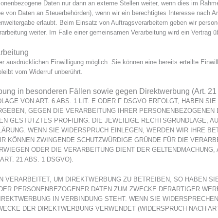
rsonenbezogene Daten nur dann an externe Stellen weiter, wenn dies im Rahmen 
gabe von Daten an Steuerbehörden), wenn wir ein berechtigtes Interesse nach A
enweitergabe erlaubt. Beim Einsatz von Auftragsverarbeitern geben wir pers
erarbeitung weiter. Im Falle einer gemeinsamen Verarbeitung wird ein Vertra
arbeitung
r ausdrücklichen Einwilligung möglich. Sie können eine bereits erteilte Einwil
bleibt vom Widerruf unberührt.
bung in besonderen Fällen sowie gegen Direktwerbung (Art. 
GE VON ART. 6 ABS. 1 LIT. E ODER F DSGVO ERFOLGT, HABEN SIE
ERGEBEN, GEGEN DIE VERARBEITUNG IHRER PERSONENBEZOGENEN 
GEN GESTÜTZTES PROFILING. DIE JEWEILIGE RECHTSGRUNDLAGE, A
LÄRUNG. WENN SIE WIDERSPRUCH EINLEGEN, WERDEN WIR IHRE 
WIR KÖNNEN ZWINGENDE SCHUTZWÜRDIGE GRÜNDE FÜR DIE VERARBE
ERWIEGEN ODER DIE VERARBEITUNG DIENT DER GELTENDMACHUNG,
T. 21 ABS. 1 DSGVO).
VERARBEITET, UM DIREKTWERBUNG ZU BETREIBEN, SO HABEN SIE
DER PERSONENBEZOGENER DATEN ZUM ZWECKE DERARTIGER WERBU
 DIREKTWERBUNG IN VERBINDUNG STEHT. WENN SIE WIDERSPRECH
WECKE DER DIREKTWERBUNG VERWENDET (WIDERSPRUCH NACH ART. 