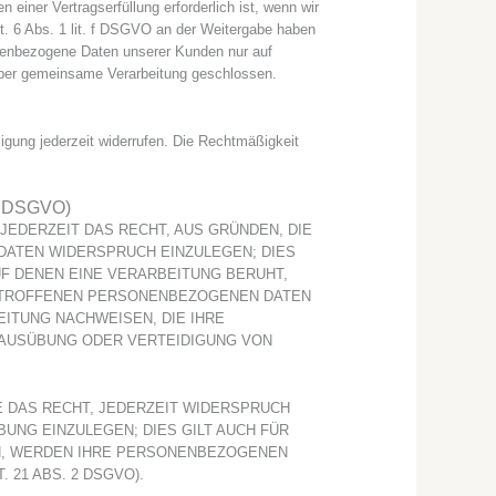
einer Vertragserfüllung erforderlich ist, wenn wir
rt. 6 Abs. 1 lit. f DSGVO an der Weitergabe haben
onenbezogene Daten unserer Kunden nur auf
g über gemeinsame Verarbeitung geschlossen.
ligung jederzeit widerrufen. Die Rechtmäßigkeit
21 DSGVO)
 JEDERZEIT DAS RECHT, AUS GRÜNDEN, DIE
DATEN WIDERSPRUCH EINZULEGEN; DIES
UF DENEN EINE VERARBEITUNG BERUHT,
BETROFFENEN PERSONENBEZOGENEN DATEN
ITUNG NACHWEISEN, DIE IHRE
 AUSÜBUNG ODER VERTEIDIGUNG VON
 DAS RECHT, JEDERZEIT WIDERSPRUCH
NG EINZULEGEN; DIES GILT AUCH FÜR
EN, WERDEN IHRE PERSONENBEZOGENEN
21 ABS. 2 DSGVO).