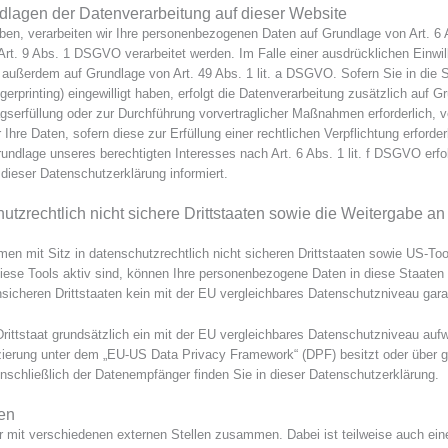
lagen der Datenverarbeitung auf dieser Website
aben, verarbeiten wir Ihre personenbezogenen Daten auf Grundlage von Art. 6 A
t. 9 Abs. 1 DSGVO verarbeitet werden. Im Falle einer ausdrücklichen Einwil
ng außerdem auf Grundlage von Art. 49 Abs. 1 lit. a DSGVO. Sofern Sie in die 
ngerprinting) eingewilligt haben, erfolgt die Datenverarbeitung zusätzlich auf
tragserfüllung oder zur Durchführung vorvertraglicher Maßnahmen erforderlich, v
hre Daten, sofern diese zur Erfüllung einer rechtlichen Verpflichtung erforderl
dlage unseres berechtigten Interesses nach Art. 6 Abs. 1 lit. f DSGVO erfolg
dieser Datenschutzerklärung informiert.
utzrechtlich nicht sichere Drittstaaten sowie die Weitergabe 
n mit Sitz in datenschutzrechtlich nicht sicheren Drittstaaten sowie US-To
iese Tools aktiv sind, können Ihre personenbezogene Daten in diese Staaten 
nsicheren Drittstaaten kein mit der EU vergleichbares Datenschutzniveau gara
Drittstaat grundsätzlich ein mit der EU vergleichbares Datenschutzniveau auf
zierung unter dem „EU-US Data Privacy Framework“ (DPF) besitzt oder über ge
inschließlich der Datenempfänger finden Sie in dieser Datenschutzerklärung.
en
ir mit verschiedenen externen Stellen zusammen. Dabei ist teilweise auch e