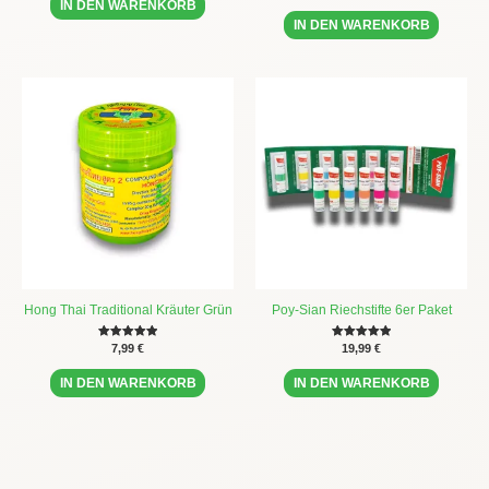
5.00
IN DEN WARENKORB
von 5
IN DEN WARENKORB
Hong Thai Traditional Kräuter Grün
Poy-Sian Riechstifte 6er Paket
Bewertet mit
7,99
€
Bewertet mit
19,99
€
5.00
5.00
von 5
von 5
IN DEN WARENKORB
IN DEN WARENKORB