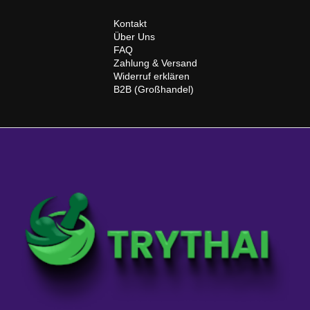
a
t
Kontakt
i
Über Uns
v
FAQ
e
Zahlung & Versand
:
Widerruf erklären
B2B (Großhandel)