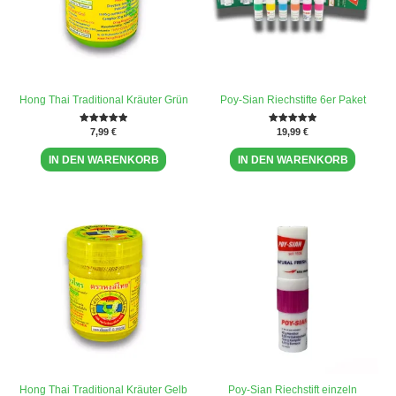
Hong Thai Traditional Kräuter Grün
Poy-Sian Riechstifte 6er Paket
Bewertet mit
7,99
€
Bewertet mit
19,99
€
5.00
5.00
von 5
von 5
IN DEN WARENKORB
IN DEN WARENKORB
Hong Thai Traditional Kräuter Gelb
Poy-Sian Riechstift einzeln