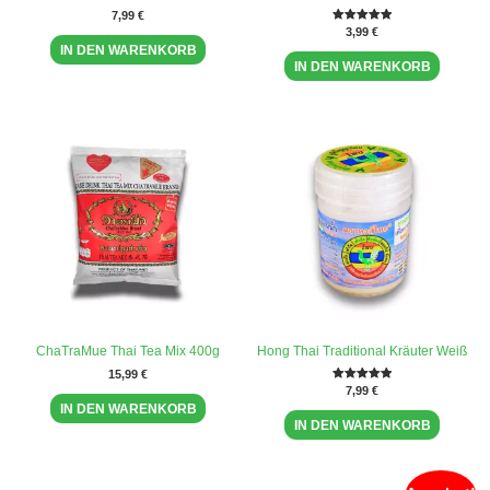
7,99
€
Bewertet mit
3,99
€
5.00
IN DEN WARENKORB
von 5
IN DEN WARENKORB
ChaTraMue Thai Tea Mix 400g
Hong Thai Traditional Kräuter Weiß
15,99
€
Bewertet mit
7,99
€
5.00
IN DEN WARENKORB
von 5
IN DEN WARENKORB
Ursprünglicher
Aktueller