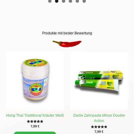
Produkte mit bester Bewertung
Hong Thai Traditional Kräuter Weiß
Darlie Zahnpasta Minze Double
Action
Bewertet mit
7,99
€
5.00
Bewertet mit
7,99
€
von 5