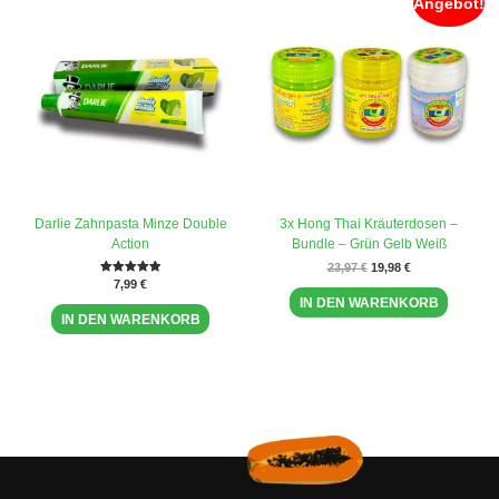
Angebot!
Preis
Preis
war:
ist:
23,97 €
19,98 €.
Darlie Zahnpasta Minze Double
3x Hong Thai Kräuterdosen –
Action
Bundle – Grün Gelb Weiß
23,97
€
19,98
€
Bewertet mit
7,99
€
5.00
IN DEN WARENKORB
von 5
IN DEN WARENKORB