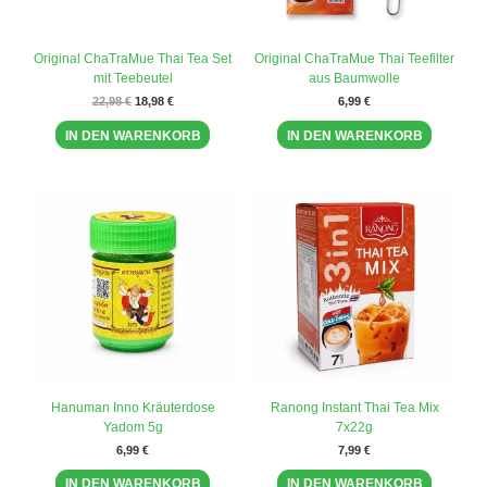
Original ChaTraMue Thai Tea Set
Original ChaTraMue Thai Teefilter
mit Teebeutel
aus Baumwolle
22,98
€
18,98
€
6,99
€
IN DEN WARENKORB
IN DEN WARENKORB
Hanuman Inno Kräuterdose
Ranong Instant Thai Tea Mix
Yadom 5g
7x22g
6,99
€
7,99
€
IN DEN WARENKORB
IN DEN WARENKORB