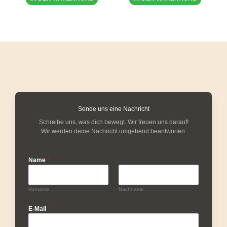
Sende uns eine Nachricht
Schreibe uns, was dich bewegt. Wir freuen uns darauf!
Wir werden deine Nachricht umgehend beantworten.
Name
*
Vorname
Nachname
E-Mail
*