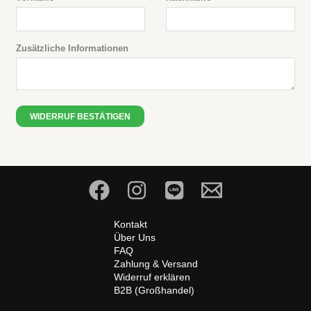
-
M
Zusätzliche Informationen
a
i
l
(
WIDERRUF BESTÄTIGEN
w
i
e
d
e
r
Kontakt
h
Über Uns
o
FAQ
Zahlung & Versand
l
Widerruf erklären
e
B2B (Großhandel)
n