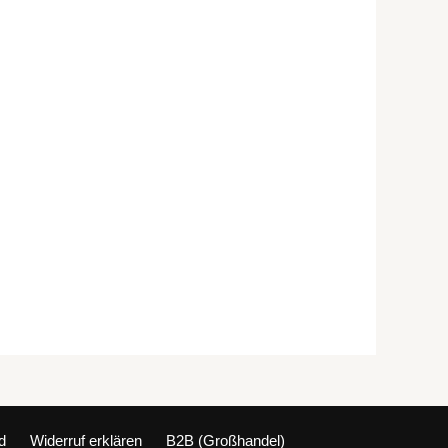
d
Widerruf erklären
B2B (Großhandel)