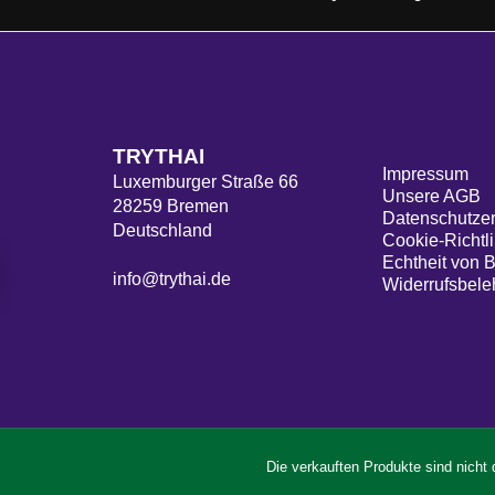
TRYTHAI
Impressum
Luxemburger Straße 66
Unsere AGB
28259 Bremen
Datenschutzer
Deutschland
Cookie-Richtli
Echtheit von 
info@trythai.de
Widerrufsbele
Die verkauften Produkte sind nicht