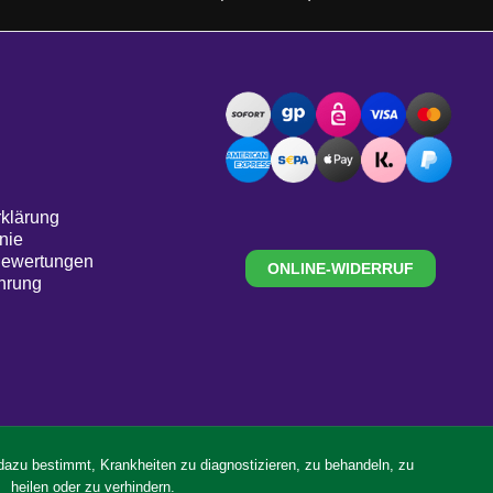
klärung
nie
Bewertungen
ONLINE-WIDERRUF
hrung
 dazu bestimmt, Krankheiten zu diagnostizieren, zu behandeln, zu
heilen oder zu verhindern.