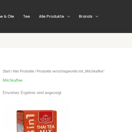
e & Öle
Tee
Alle Produkte
Brands
Start
/
Alle Produkte
/ Produkte verschlagwortet mit „Milchkaffee“
Milchkaffee
Einzelnes Ergebnis wird angezeigt