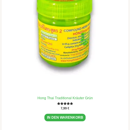
Hong Thai Traditional Kräuter Grün
Bewertet mit
7,99
€
5.00
von 5
IN DEN WARENKORB