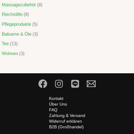
Massagezubehör
8
Riechstifte
8
Pflegeprodukte
5
Balsame & Öle
3
Tee
13
Wohnen
3
Kontakt
Über Uns
FAQ
Zahlung & Versand
Widerruf erklären
B2B (Großhandel)