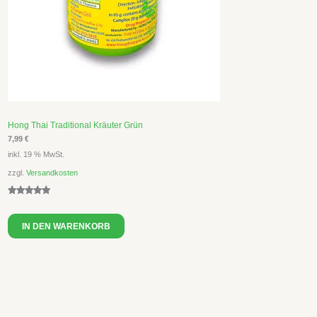
Hong Thai Traditional Kräuter Grün
7,99
€
inkl. 19 % MwSt.
zzgl.
Versandkosten
Bewertet
2
mit
5.00
IN DEN WARENKORB
von 5,
basierend
auf
Kundenbew
ertungen