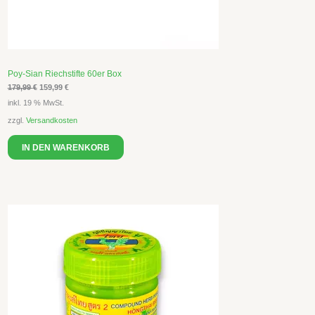
Poy-Sian Riechstifte 60er Box
179,99
€
159,99
€
inkl. 19 % MwSt.
zzgl.
Versandkosten
IN DEN WARENKORB