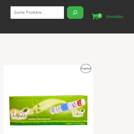
Suchen
Anmelden
Ursprünglicher
Aktueller
Produkt
Angebot
Preis
Preis
war:
ist:
Im
179,99 €
159,99 €.
Angebot