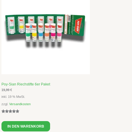
Poy-Sian Riechstifte 6er Paket
19,99
€
inkl. 19 % MwSt.
zzgl.
Versandkosten
Bewertet
2
mit
5.00
IN DEN WARENKORB
von 5,