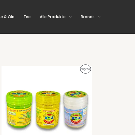
e & Öle
Tee
Alle Produkte
Brands
Ursprünglicher
Aktueller
Produkt
Angebot
Preis
Preis
war:
ist:
Im
23,97 €
19,98 €.
Angebot