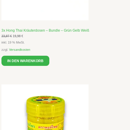
3x Hong Thai Kräuterdosen – Bundle – Grün Gelb Weiß
23,97
€
19,98
€
inkl. 19 % MwSt.
zzgl.
Versandkosten
IN DEN WARENKORB