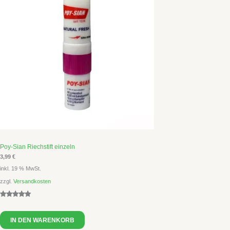
Poy-Sian Riechstift einzeln
3,99
€
inkl. 19 % MwSt.
zzgl.
Versandkosten
Bewertet
3
mit
5.00
IN DEN WARENKORB
von 5,