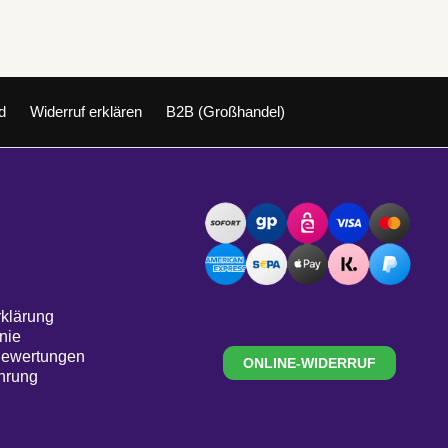
d
Widerruf erklären
B2B (Großhandel)
klärung
nie
Bewertungen
ONLINE-WIDERRUF
hrung