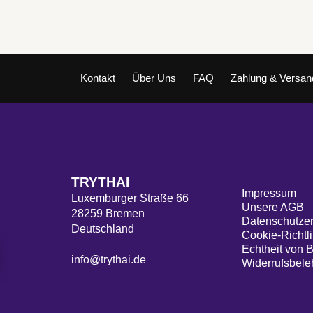
basierend
auf
Kundenbew
ertungen
Kontakt
Über Uns
FAQ
Zahlung & Versan
TRYTHAI
Impressum
Luxemburger Straße 66
Unsere AGB
28259 Bremen
Datenschutzer
Deutschland
Cookie-Richtli
Echtheit von 
info@trythai.de
Widerrufsbele