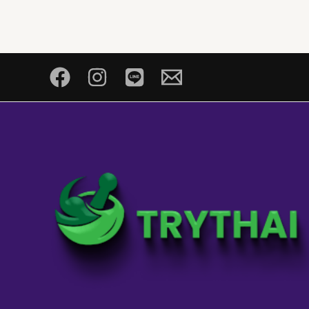
basierend
auf
Kundenbew
ertungen