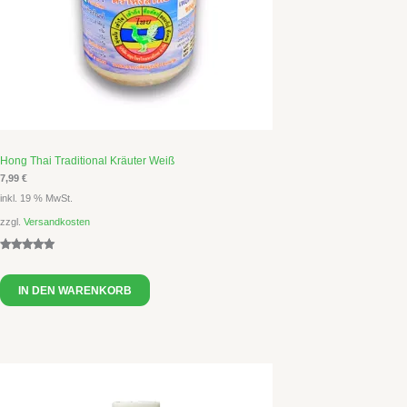
Hong Thai Traditional Kräuter Weiß
7,99
€
inkl. 19 % MwSt.
zzgl.
Versandkosten
Bewertet
1
mit
5.00
IN DEN WARENKORB
von 5,
basierend
auf
Kundenbew
ertung