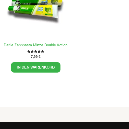
Darlie Zahnpasta Minze Double Action
Bewertet mit
7,99
€
5.00
von 5
IN DEN WARENKORB