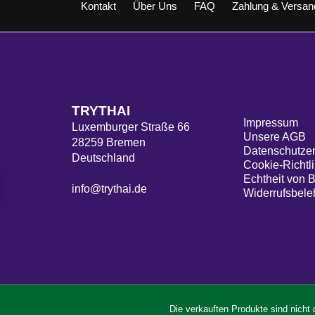
Kontakt
Über Uns
FAQ
Zahlung & Versan
TRYTHAI
Impressum
Luxemburger Straße 66
Unsere AGB
28259 Bremen
Datenschutzer
Deutschland
Cookie-Richtli
Echtheit von 
info@trythai.de
Widerrufsbele
Die verkauften Produkte sind nicht