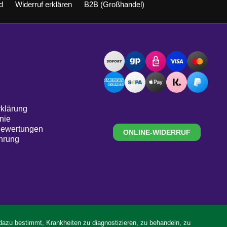
d
Widerruf erklären
B2B (Großhandel)
klärung
nie
Bewertungen
ONLINE-WIDERRUF
hrung
 dazu bestimmt, Krankheiten zu diagnostizieren, zu behandeln, zu