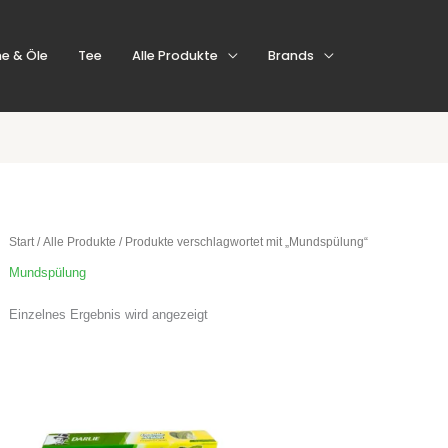
e & Öle
Tee
Alle Produkte
Brands
Start
/
Alle Produkte
/ Produkte verschlagwortet mit „Mundspülung“
Mundspülung
Einzelnes Ergebnis wird angezeigt