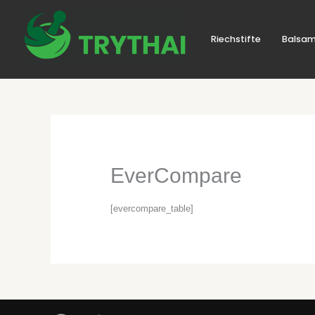
Zum
Inhalt
springen
Riechstifte
Balsam
EverCompare
[evercompare_table]