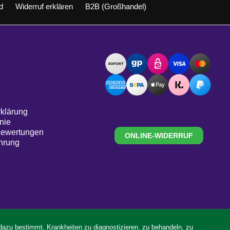
d
Widerruf erklären
B2B (Großhandel)
klärung
nie
Bewertungen
ONLINE-WIDERRUF
hrung
 dazu bestimmt, Krankheiten zu diagnostizieren, zu behandeln, zu