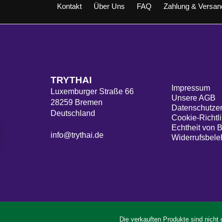
Kontakt
Über Uns
FAQ
Zahlung & Versan
TRYTHAI
Impressum
Luxemburger Straße 66
Unsere AGB
28259 Bremen
Datenschutzer
Deutschland
Cookie-Richtli
Echtheit von 
info@trythai.de
Widerrufsbele
Die verkauften Produkte sind nicht